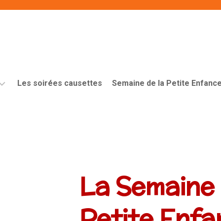
Les soirées causettes
Semaine de la Petite Enfanc
Programme
de
la
semaine
Petite
Enfance
La Semaine 
2026
Les
Chroniques
Petite Enfa
de
l’emploi