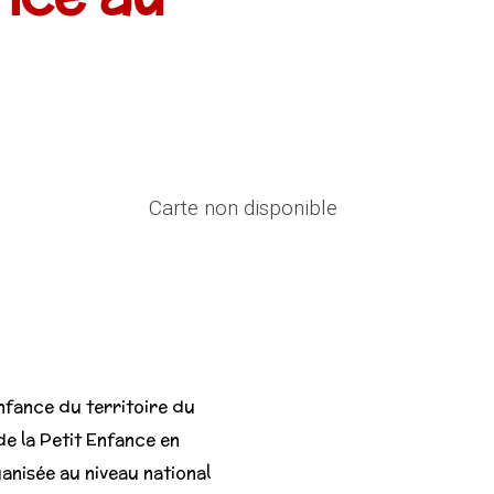
Documents
Livret
d’accueil
du
RAM
Impôts
2025
Carte non disponible
Photos
Ateliers
RAM
éveil
Temps
collectifs
Enfance du territoire du
de la Petit Enfance en
anisée au niveau national