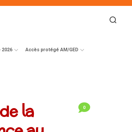
e 2026
Accès protégé AM/GED
Comptes
rendus
de
nos
rencontres,
d’ateliers
de la
et
0
de
temps
de
nce au
formation